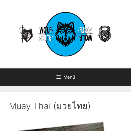
Zum
Inhalt
springen
Menü
Muay Thai (มวยไทย)