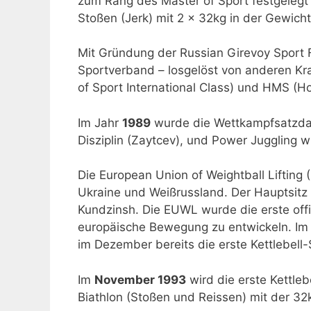
zum Rang des Master of Sport festgelegt 
Stoßen (Jerk) mit 2 x 32kg in der Gewich
Mit Gründung der Russian Girevoy Sport
Sportverband – losgelöst von anderen Kra
of Sport International Class) und HMS (H
Im Jahr
1989
wurde die Wettkampfsatzdauer
Disziplin (Zaytcev), und Power Juggling w
Die European Union of Weightball Liftin
Ukraine und Weißrussland. Der Hauptsitz d
Kundzinsh. Die EUWL wurde die erste offiz
europäische Bewegung zu entwickeln. Im g
im Dezember bereits die erste Kettlebell
Im
November 1993
wird die erste Kettleb
Biathlon (Stoßen und Reissen) mit der 32