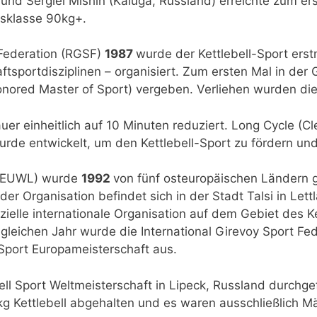
und Sergiei Mishin (Kaluga, Russland) erreichte zum e
tsklasse 90kg+.
 Federation (RGSF)
1987
wurde der Kettlebell-Sport ers
ftsportdisziplinen – organisiert. Zum ersten Mal in der
onored Master of Sport) vergeben. Verliehen wurden die
 einheitlich auf 10 Minuten reduziert. Long Cycle (Cle
urde entwickelt, um den Kettlebell-Sport zu fördern un
g (EUWL) wurde
1992
von fünf osteuropäischen Ländern g
er Organisation befindet sich in der Stadt Talsi in Lett
ielle internationale Organisation auf dem Gebiet des Ke
leichen Jahr wurde die International Girevoy Sport Fed
-Sport Europameisterschaft aus.
ell Sport Weltmeisterschaft in Lipeck, Russland durchgef
kg Kettlebell abgehalten und es waren ausschließlich M