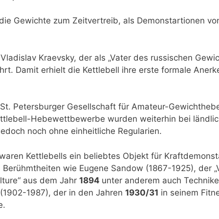
 die Gewichte zum Zeitvertreib, als Demonstartionen v
 Vladislav Kraevsky, der als „Vater des russischen Gewi
ührt. Damit erhielt die Kettlebell ihre erste formale Ane
 St. Petersburger Gesellschaft für Amateur-Gewichtheben
ettlebell-Hebewettbewerbe wurden weiterhin bei ländli
jedoch noch ohne einheitliche Regularien.
aren Kettlebells ein beliebtes Objekt für Kraftdemons
n Berühmtheiten wie Eugene Sandow (1867-1925), der „
lture“ aus dem Jahr
1894
unter anderem auch Techniken
 (1902-1987), der in den Jahren
1930/31
in seinem Fitn
e.