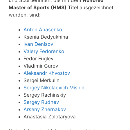
und Sportlerinnen, die mit dem
Honored
Master of Sports (HMS)
Titel ausgezeichnet
wurden, sind:
Anton Anasenko
Ksenia Dedyukhina
Ivan Denisov
Valery Fedorenko
Fedor Fuglev
Vladimir Gurov
Aleksandr Khvostov
Sergei Merkulin
Sergey Nikolaevich Mishin
Sergey Rachinskiy
Sergey Rudnev
Arseny Zhernakov
Anastasia Zolotaryova