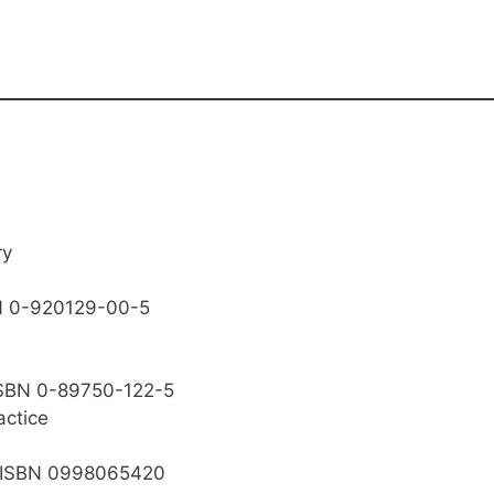
ry
BN 0-920129-00-5
 ISBN 0-89750-122-5
actice
); ISBN 0998065420