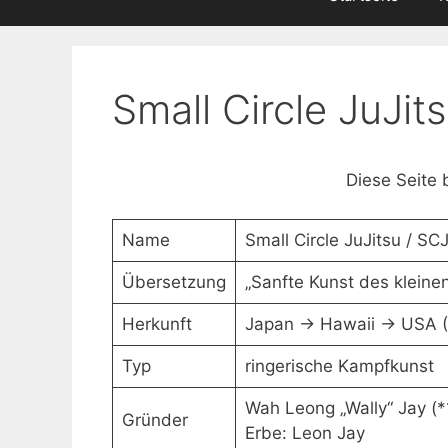
Small Circle JuJit
Diese Seite 
Name
Small Circle JuJitsu / SCJ
Übersetzung
„Sanfte Kunst des kleinen
Herkunft
Japan -> Hawaii -> USA (
Typ
ringerische Kampfkunst
Wah Leong „Wally“ Jay (*1
Gründer
Erbe: Leon Jay